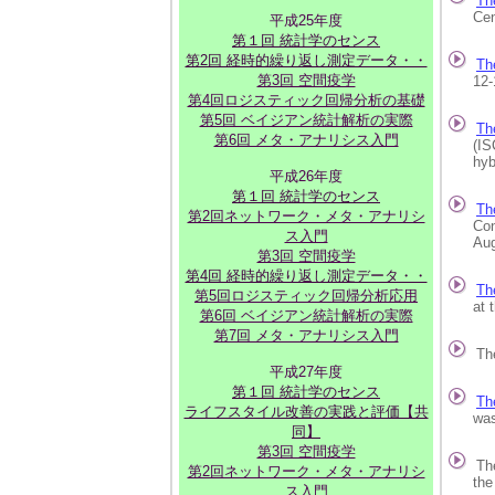
Th
Centre,
平成25年度
第１回 統計学のセンス
第2回 経時的繰り返し測定データ・・
Th
第3回 空間疫学
12-15 
第4回ロジスティック回帰分析の基礎
第5回 ベイジアン統計解析の実際
Th
第6回 メタ・アナリシス入門
(ISCB) 
hybrid 
平成26年度
第１回 統計学のセンス
Th
第2回ネットワーク・メタ・アナリシ
Convent
ス入門
August
第3回 空間疫学
第4回 経時的繰り返し測定データ・・
Th
第5回ロジスティック回帰分析応用
at the 
第6回 ベイジアン統計解析の実際
第7回 メタ・アナリシス入門
The
平成27年度
第１回 統計学のセンス
Th
ライフスタイル改善の実践と評価【共
was hel
同】
第3回 空間疫学
The
第2回ネットワーク・メタ・アナリシ
the sou
ス入門