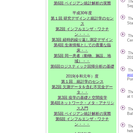
The 
第6回 ベイジアン統計解析の実際
Septe
平成30年度
第１回 研究デザインと統計学のセン
The
Statist
ス
第2回 インフルエンザ・ワクチ
ン・・・
Th
第3回 経時的繰り返し測定デザイン
Center,
第4回 生体情報としての貴重な臨
床・・
Th
第5回 同一患者（動物、施設、地
2018 a
域）・・
第6回ロジスティック回帰分析の基礎
Th
asp
2019(令和元年）度
Portu
第１回 統計学のセンス
第2回 欠測データを含む不完全デー
The
タ・・
at the 
第3回 疫学の基礎と空間疫学
第4回ネットワーク・メタ・アナリシ
ス入門
The 
第5回 ベイジアン統計解析の実際
Baltimo
第6回 インフルエンザ・ワクチ
ン・・・
Th
held at