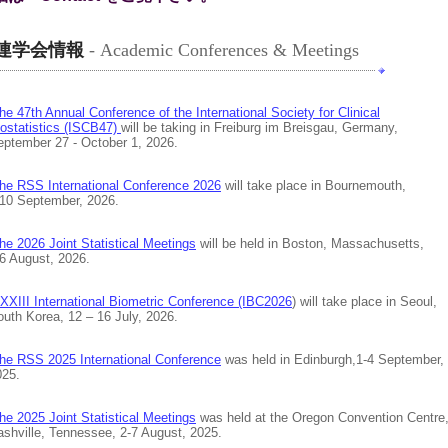
連学会情報
- Academic Conferences & Meetings
he 47th Annual Conference of the International Society for Clinical
tistics (ISCB47)
will be taking in Freiburg im Breisgau, Germany,
ber 27 - October 1, 2026.
he RSS International Conference 2026
will take place in Bournemouth,
eptember, 2026.
he 2026 Joint Statistical Meetings
will be held in Boston, Massachusetts,
ugust, 2026.
XXIII International Biometric Conference (IBC2026
) will take place in Seoul,
Korea, 12 – 16 July, 2026.
he RSS 2025 International Conference
was held in Edinburgh,1-4 September,
5.
he 2025 Joint Statistical Meetings
was held at the Oregon Convention Centre
lle, Tennessee, 2-7 August, 2025.