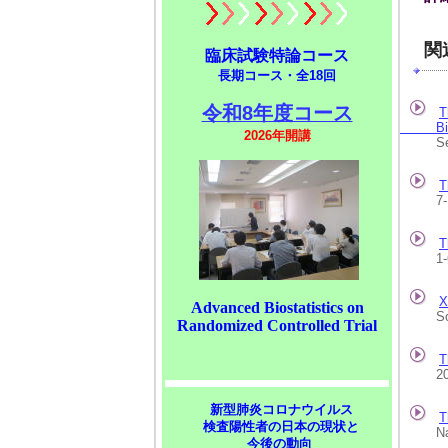
関
臨床試験特論コース
長期コース・全18回
令和8年度コース
T
Biosta
2026年開講
Septem
T
7-10 S
T
1-6 A
X
Advanced Biostatistics on
South 
Randomized Controlled Trial
T
202
新型肺炎コロナウイルス
T
検査陽性者の日本の現状と
Nashvi
今後の動向