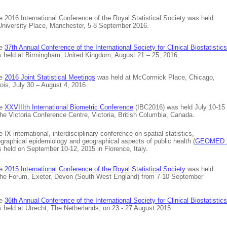
2016 International Conference of the Royal Statistical Society was held
ersity Place, Manchester, 5-8 September 2016.
e
37th Annual Conference of the International Society for Clinical Biostatistics
d at Birmingham, United Kingdom, August 21 – 25, 2016.
e
2016 Joint Statistical Meetings
was held at McCormick Place, Chicago,
s, July 30 – August 4, 2016.
e
XXVIIIth International Biometric Conference
(IBC2016) was held July 10-15
Victoria Conference Centre, Victoria, British Columbia, Canada.
IX international, interdisciplinary conference on spatial statistics,
hical epidemiology and geographical aspects of public health (
GEOMED 
d on September 10-12, 2015 in Florence, Italy.
e
2015 International Conference of the Royal Statistical Society
was held
Forum, Exeter, Devon (South West England) from 7-10 September
e
36th Annual Conference of the International Society for Clinical Biostatistics
d at Utrecht, The Netherlands, on 23 - 27 August 2015