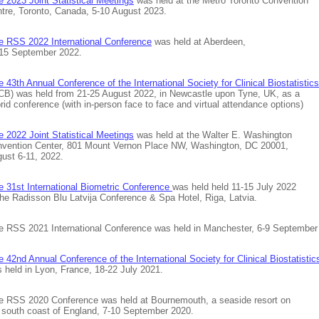
e 2023 Joint Statistical Meetings
was held at the Metro Toronto Convention
 Toronto, Canada, 5-10 August 2023.
e RSS 2022 International Conference
was held at Aberdeen,
September 2022.
e 43th Annual Conference of the International Society for Clinical Biostatistics
was held from 21-25 August 2022, in Newcastle upon Tyne, UK, as a
conference (with in-person face to face and virtual attendance options)
e 2022 Joint Statistical Meetings
was held at the Walter E. Washington
ion Center, 801 Mount Vernon Place NW, Washington, DC 20001,
 6-11, 2022.
e 31st International Biometric Conference
was held held 11-15 July 2022
Radisson Blu Latvija Conference & Spa Hotel, Riga, Latvia.
 RSS 2021 International Conference was held in Manchester, 6-9 September
e 42nd Annual Conference of the International Society for Clinical Biostatistic
d in Lyon, France, 18-22 July 2021.
 RSS 2020 Conference was held at Bournemouth, a seaside resort on
th coast of England, 7-10 September 2020.