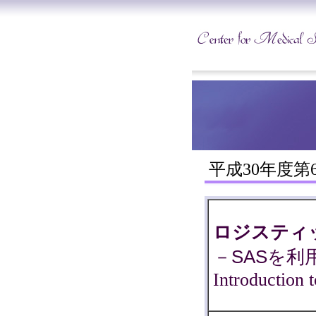
平成30年度第
ロジスティ
－SASを
Introduction 