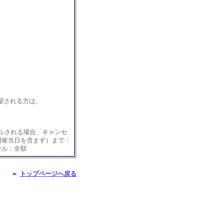
望される方は、
ルされる場合、キャンセ
開催当日を含まず）まで：
セル：全額
トップページへ戻る
俊郎 丹後俊郎
郎 丹後俊郎
郎 丹後俊郎