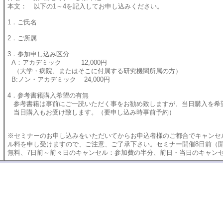
本文： 以下の1～4を記入してお申し込みください。
1．ご氏名
2．ご所属
3．参加申し込み区分
A：アカデミック 12,000円
（大学・病院、またはそこに付属する研究機関所属の方）
B:ノン・アカデミック 24,000円
4．参考書籍購入希望の有無
参考書籍は事前にご一読いただく事をお勧め致しますが、当日購入を希
当日購入もお受け致します。（要申し込み時事前予約）
※セミナーのお申し込みをいただいてからお申込者様のご都合でキャンセ
ル料を申し受けますので、ご注意、ご了承下さい。セミナー開催8日前（
無料、7日前～前々日のキャンセル：参加費の半分、前日・当日のキャン
郎 丹後俊郎 丹後俊郎 丹後俊郎 丹後俊郎 丹後俊郎 丹後俊郎 丹後
 丹後俊郎 丹後俊郎 丹後俊郎 丹後俊郎 丹後俊郎 丹後俊郎 丹後俊
 丹後俊郎 丹後俊郎 丹後俊郎 丹後俊郎 丹後俊郎 丹後俊郎 丹後俊
hiro Tango Toshiro Tango Toshirho Tango Toshiro Tango