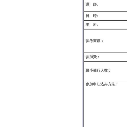
講 師:
日 時:
場 所:
参考書籍：
参加費：
最小催行人数：
参加申し込み方法：