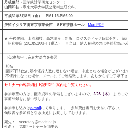
丹後俊郎
（医学統計学研究センター）
山岡和枝
（帝京大学大学院公衆衛生研究科）
平成31年3月8日（金） PM1:15-PM5:00
汐留イタリア街東京茶業会館 ８F東茶協ホール
Map PDF
★ 丹後俊郎、山岡和枝、高木晴良．新版、ロジスティック回帰分析、 統計
朝倉書店 (2013)5,100円（税込） ※当日、購入希望の方は事前登録
下記参加申し込み方法内を参照
10名
開講7日前迄に最小催行人数に達しない場合、中止となる場合がございま
不催行になった場合、メールにてご連絡致します。あしからずご了承下さ
セミナー内容詳細は上記PDFご案内をご覧ください。
参加希望の方は、配布資料の準備もございますので、
2/28（木）
までにで
事前登録をお願い致します。
参加申し込みは
e-mail
にて承ります。 参加費は当日お支払い下さい。
領収書を参加費と引き換えにお渡ししております。
宛先： secretary@medstat.jp
件名： 第6回セミナー参加申込