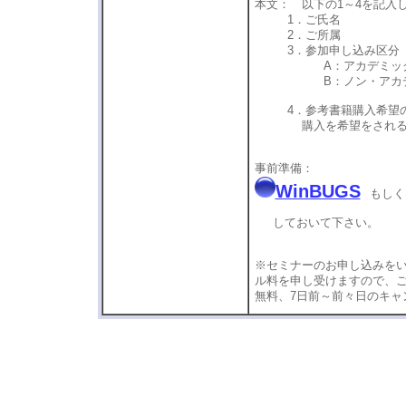
本文： 以下の1～4を記入
1．ご氏名
2．ご所属
3．参加申し込み区分
A：アカデミック （
B：ノン・アカデミック
4．参考書籍購入希望
購入を希望をされる方は
事前準備：
WinBUGS
もしく
しておいて下さい。
※セミナーのお申し込みを
ル料を申し受けますので、ご
無料、7日前～前々日のキャ
丹後俊郎 丹後俊郎 丹後俊郎