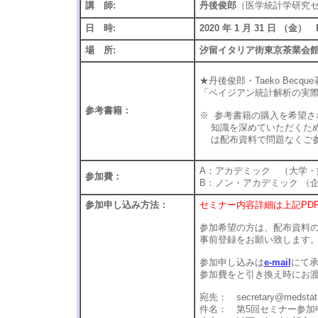
講 師:
丹後俊郎
（医学統計学研究
日 時:
2020 年 1 月 31 日 （金） P
場 所:
汐留イタリア街東京茶業
★丹後俊郎・Taeko Becque
「ベイジアン統計解析の実際 -
参考書籍：
※ 参考書籍の購入を希望さ
知識を深めていただくため
は配布資料で問題なくご参
A：アカデミック （大学・
参加費：
B：ノン・アカデミック （
参加申し込み方法：
セミナー内容詳細は上記PD
参加希望の方は、配布資料
事前登録をお願い致しま
参加申し込みは
e-mail
にて
参加費をと引き換え時にお
宛先： secretary@medstat.
件名： 第5回セミナー参加