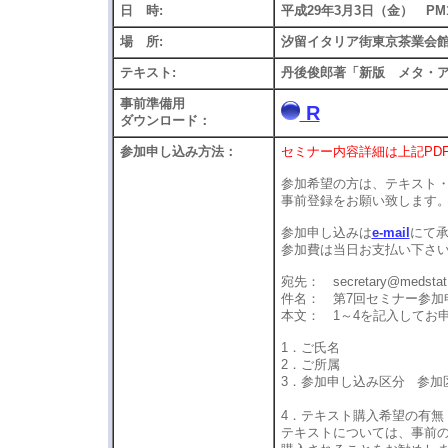
日 時:
平成29年3月3日（金） PM1:1
場 所:
汐留イタリア街東京茶業会
テキスト:
丹後俊郎著「新版 メタ・アナ
事前準備用
R
ダウンロード：
参加申し込み方法：
セミナー内容詳細は上記PD
参加希望の方は、テキスト
事前登録をお願い致しま
参加申し込みは
e-mail
にて
参加費は当日お支払い下さ
宛先： secretary@medstat.
件名： 第7回セミナー参加
本文： 1～4を記入してお
1．ご氏名
2．ご所属
3．参加申し込み区分 参加
B:ノン・アカ
4．テキスト購入希望の有無
テキストについては、事前