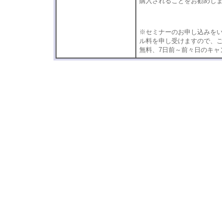
購入されることをお勧めし
※セミナーのお申し込みを
ル料を申し受けますので、ご
無料、7日前～前々日のキャ
丹後俊郎 丹後俊郎 丹後俊郎
後俊郎 丹後俊郎 丹後俊郎 
俊郎 丹後俊郎 丹後俊郎
丹後俊郎 丹後俊郎 丹後俊郎
後俊郎 丹後俊郎 丹後俊郎 
俊郎 丹後俊郎 丹後俊郎
丹後俊郎 丹後俊郎 丹後俊郎