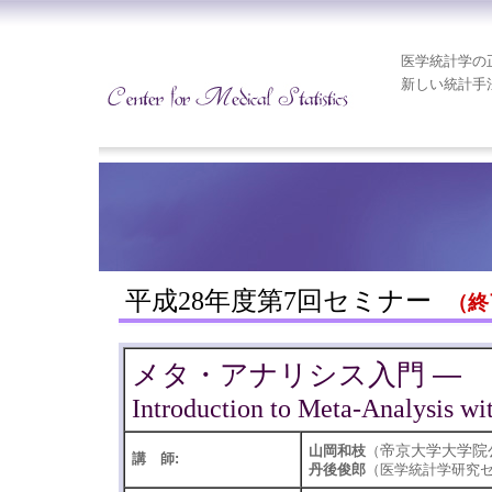
医学統計学の
新しい統計手
平成28年度第7回セミナー
（終
メタ・アナリシス入門 ―
Introduction to Meta-Analysis wit
帝京大学大学院
山岡和枝
（
講 師:
丹後俊郎
（医学統計学研究