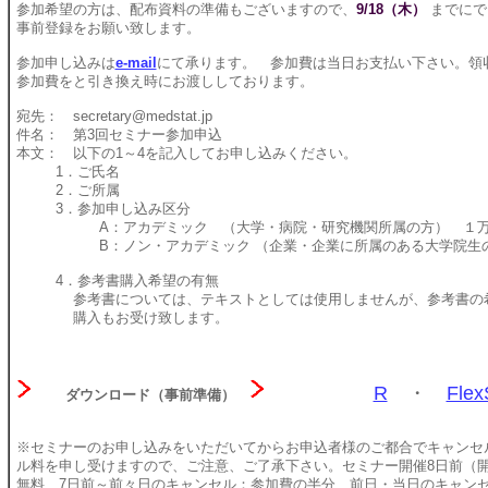
参加希望の方は、配布資料の準備もございますので、
9/18（木）
までにで
事前登録をお願い致します。
参加申し込みは
e-mail
にて承ります。 参加費は当日お支払い下さい。領
参加費をと引き換え時にお渡ししております。
宛先： secretary@medstat.jp
件名： 第3回セミナー参加申込
本文： 以下の1～4を記入してお申し込みください。
1．ご氏名
2．ご所属
3．参加申し込み区分
A：アカデミック （大学・病院・研究機関所属の方） １万
B：ノン・アカデミック （企業・企業に所属のある大学院生の
4．参考書購入希望の有無
参考書については、テキストとしては使用しませんが、参考書の希
購入もお受け致します。
R
・
Flex
ダウンロード（事前準備）
※セミナーのお申し込みをいただいてからお申込者様のご都合でキャンセ
ル料を申し受けますので、ご注意、ご了承下さい。セミナー開催8日前（
無料、7日前～前々日のキャンセル：参加費の半分、前日・当日のキャン