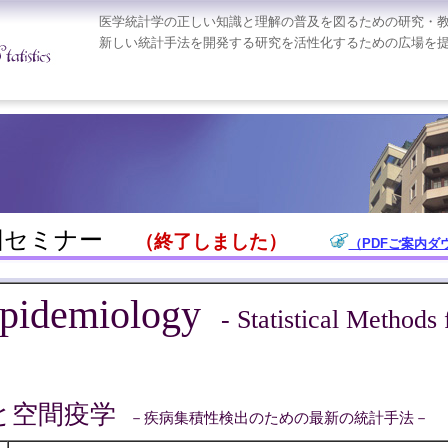
医学統計学の正しい知識と理解の普及を図るための研究・
新しい統計手法を開発する研究を活性化するための広場を
3回セミナー
（終了しました）
（PDFご案内ダウ
 Epidemiology
- Statistical Methods
と空間疫学
－疾病集積性検出のための最新の統計手法－