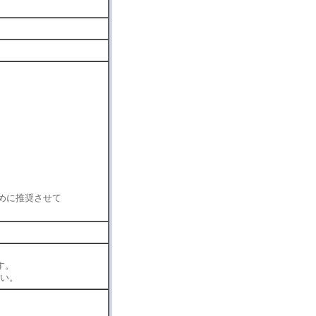
めに推奨させて
す。
い。