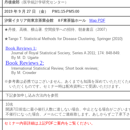
丹後俊郎
（医学統計学研究センター）
2019 年 9 月 27 日 （金） PM1:15-PM5:00
汐留イタリア街東京茶業会館 ８F東茶協ホール
Map PDF
★丹後、高橋、横山著. 空間疫学への招待、朝倉書店（2007）
★Tango T. Statistical Methods for Disease Clustering, Springer (2010)
Book Reviews 1:
Journal of Royal Statistical Sociery, Series A 2011; 174: 848-849.
By M. D. Ugarte
Book Reviews 2:
International Statistical Review, Short book reviews;
By M. Crowder
※参考書は必携ではございません。あくまでも知識を深めていたただくた
いただくものです。セミナー時は配布資料にて受講いただけます。
下記参加申し込み方法内を参照
10名
開講7日前迄に最小催行人数に達しない場合、中止となる場合がございま
不催行になった場合、メールにてご連絡致します。あしからずご了承下さ
セミナー内容詳細は上記PDFご案内をご覧ください。