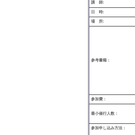
講 師:
日 時:
場 所:
参考書籍：
参加費：
最小催行人数：
参加申し込み方法：