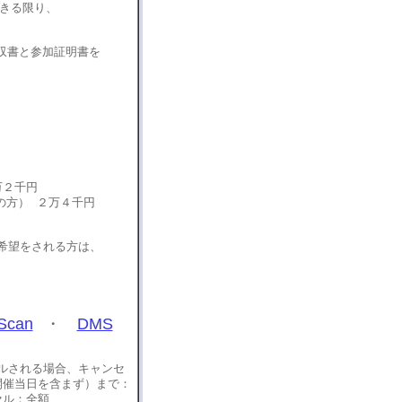
きる限り、
収書と参加証明書を
２千円
方） ２万４千円
望をされる方は、
Scan
・
DMS
ルされる場合、キャンセ
開催当日を含まず）まで：
セル：全額