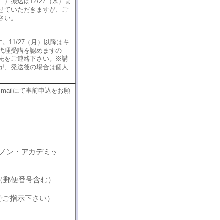
振込は12/27（水）ま
せていただきますが、ご
さい。
。11/27（月）以降はキ
代理受講を認めますの
先をご連絡下さい。※講
が、発送後の場合は個人
-mailにて事前申込をお願
・ ノン・アカデミッ
（郵便番号含む）
でご指示下さい）