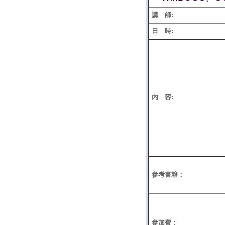
講 師:
日 時:
内 容:
参考書籍：
参加費：