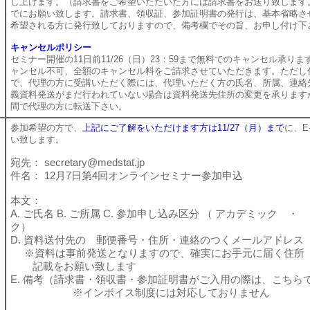
し上げます。（請求書をご希望いただいた方には請求書をお送り致します。）
でにお願い致します。請求書、領収証、参加証明書の発行は、基本省略さ
希望される方に発行致しておりますので、備考欄でその旨、お申し付け下
キャンセルポリシー
セミナー開催の11日前11/26（日）23：59まで無料でのキャンセル承ります
ャンセル不可、全額のキャンセル料をご請求させていただきます。ただし
で、代理の方に受講いただく際には、代理いただく方の氏名、所属、連絡
義資料発送がまだ行われていない場合は資料発送先住所の変更を承ります
間で代理の方に転送下さい。
参加希望の方で、
上記にご了解をいただけます方は11/27（月）まで
に、E
い致します。
宛先： secretary@medstat.jp
件名： 12月7日第4回オンラインセミナー参加申込
本文：
A. ご氏名 B. ご所属 C. 参加申し込み区分 （ アカデミック 
ク）
D. 資料送付先の 郵便番号・住所・連絡のつくメールアドレス
※資料は事前発送となりますので、確実にお手元に届く住所
記載をお願い致します
E. 備考（請求書・領収書・参加証明書がご入用の際は、こちら
※インボイス制度には対応しておりません