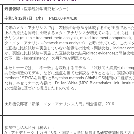
丹後俊郎
（医学統計学研究センター）
令和5年12月7日 （木） PM1:00-PM4:30
従来のメタ・アナリシスでは、2種類の治療法を比較するのが主流であった
上の治療法を同時に比較するメタ・アナリシスが増えている。これらは、
ナリシス(multiple treatment meta-analysis, mixed treatment comp
ク・メタ・アナリシス(network meta-analysis) と呼ばれている。
に直接に比較試験を実施していない治療法の比較（間接比較、indirect comp
が、実際に比較試験を実施した直接比較の結果(direct evidence)と間接比較の結果(i
の不一致（inconsistency）の可能性が問題となる。
本セミナーでは、「不一致」を表現するモデル、「試験間の異質性(heteroge
共分散構造のモデル、などに焦点を当てた解説を行うとともに、実際の事例の解析
methods( STATAを利用) とBayesian methods (WinBUGS利用)
なお、本セミナーの内容は、Dr. Ian White (MRC Biostatistics Unit, Institute o
との議論に基づいて構成したものである。
★丹後俊郎著「新版 メタ・アナリシス入門」朝倉書店、2016．
参加申し込み区分（税込）：
A：アカデミック １万円 (大学・病院・大学に所属する研究機関所属の方 