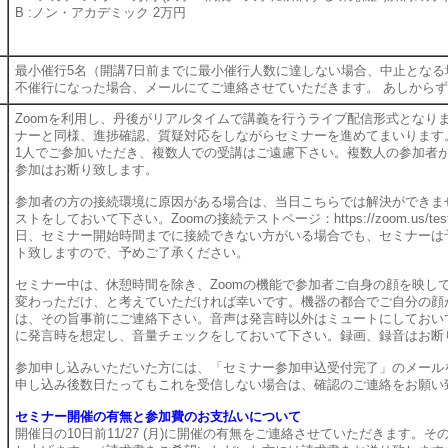
B :ノン・アカデミック 2万円
最小催行5名（開講7日前までに最小催行人数に達しない場合、中止となる
不催行になった場合、メールにてご連絡させていただきます。 あしから
Zoomを利用し、丹後がリアルタイムで講義を行うライブ配信形式となり
ナーと同様、進捗確認、質疑対応をしながらセミナーを進めてまいります
1人でご参加いただき、複数人での受講はご遠慮下さい。複数人の参加者
参加はお断り致します。
参加者の方の接続環境に原因がある場合は、当日こちらでは解決ができま
ストをしておいて下さい。Zoomの接続テストページ：https://zoom.us/
日、セミナー開始時間までに接続できない方がいる場合でも、セミナーは
ト致しますので、予めご了承ください。
セミナー中は、休憩時間を除き、Zoomの機能で参加者ご自身の顔を映し
変わっただけ、と考えていただければ幸いです。機器の都合でご自分の顔
は、その旨事前にご連絡下さい。音声は発言時以外はミュートにしておい
に発言時を想定し、音量チェックをしておいて下さい。録画、録音はお断
参加申し込みいただいた方には、「セミナー参加申込受付完了」のメール
申し込み後数日たってもこれを受信しない場合は、確認のご連絡をお願い
セミナー開催の有無と参加費のお支払いについて
開催日の10日前11/27 (月)に開催の有無をご連絡させていただきます。