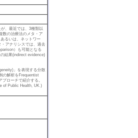
が、最近では、3種類以
複数の治療法のメタ・ア
arison)、あるいは、ネットワー
このメタ・アナリシスでは、過去
arison）も可能となる
ndirect evidence)
neity)」を表現する分散
をFrequentist
の二種類のアプローチで紹介する。
f Public Health, UK.)
）