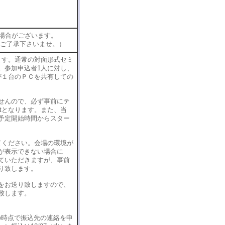
場合がございます。
ずご了承下さいませ。）
ます。通常の対面形式セミ
。参加申込者1人に対し、
が１台のＰＣを共有しての
せんので、必ず事前にテ
testとなります。また、当
予定開始時間からスター
てください。会場の環境が
が表示できない場合に
ていただきますが、事前
り致します。
をお送り致しますので、
致します。
その時点で振込先の連絡を申