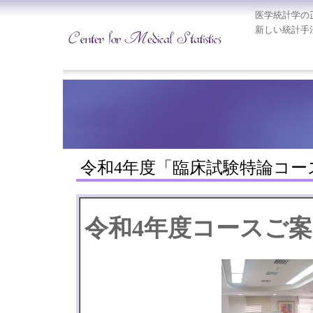
医学統計学の
新しい統計手
令和4年度「臨床試験特論コー
令和4年度コースご