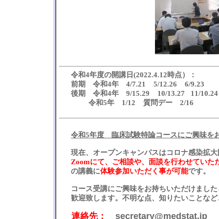
令和4年度の開講日
(2022.4.12時点）
：
前期 令和4年 4/7.21 5/12.26
6/9.23 7
後期 令和4年 9/15.29 10/13.27 11/10.24 
令和5年 1/12 質問デー 2/16
令和5年度 臨床試験特論コースにご興味を
現在、オープンキャンパスはコロナ感染拡大
Zoomにて、ご相談や、面談を行わせていた
の講義に
体験参加いただく事が可能
です。
コース受講にご興味をお持ちいただけました
歓迎致します。不明な点、知りたいことなど
連絡先：
secretary@medstat.jp