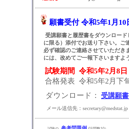
願書受付
令和5年1月1
受講願書と履歴書をダウンロードし
に限る）添付でお送り下さい。
ご
必ず確認のご連絡させていただきま
には、改めてご一報下さいますよう
試験期間
令和5年2月8日
合格発表 令和5年2月下
ダウンロード：
受講願書
メール送信先：secretary@medstat.jp
参考問題例
試験の
(設問数10）