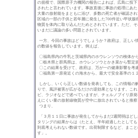
の規模で、国際原子力機関の報告によれば、広島に投下
されたと言われています。事故直後に事故の処理にあた
大量の放射能をまともに浴び、多数の死亡者が確認され
区域の一部の子供と若年層に発生した
700
件近い甲状腺
物質を体内に取り込んだためとされています。ただ、そ
いまだに議論の多い問題とされています。
一方、今回の事故はどうでしょうか？政府は、正しい
の数値を報告しています。例えば、
〇福島県内の牛乳と茨城県内のホウレンソウの検体か
〇栃木県と群馬県は、ホウレンソウとかき菜から暫定
〇この結果を受けて、政府は、万が一の健康影響を考
〇福島第一原発近くの海水から、最大で安全基準の１
しかし、いくら正しい数値を発表しても、この情報の
りで、風評被害が広がるだけの逆効果となります。これ
ビ、ラジオなどで述べていますが、チェルノブイリ原発
えにくい量の放射線物質が空中に放出されていると推察
つまり、
「３月１１日に事故が発生してからまだ
2
週間弱ほどし
タリングの結果からは（たとえ、半年経過したとしても
到底考えられない数値です。出荷制限するなど、まこと
す」。