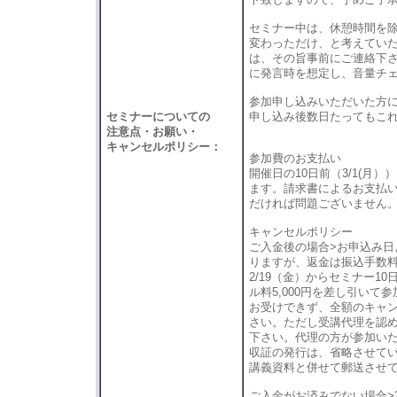
セミナー中は、休憩時間を除
変わっただけ、と考えてい
は、その旨事前にご連絡下
に発言時を想定し、音量チ
参加申し込みいただいた方
セミナーについての
申し込み後数日たってもこ
注意点・お願い・
キャンセルポリシー：
参加費のお支払い
開催日の10日前（3/1(
ます。請求書によるお支払い
だければ問題ございません
キャンセルポリシー
ご入金後の場合>お申込み日よ
りますが、返金は振込手数
2/19（金）からセミナー1
ル料5,000円を差し引いて
お受けできず、全額のキャ
さい。ただし受講代理を認
下さい。代理の方が参加い
収証の発行は、省略させて
講義資料と併せて郵送させ
ご入金がお済みでない場合>