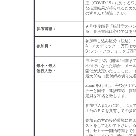
症（COVID-19）に対
な推定結果が得られるため
の皆さんと議論したい。
★丹後俊郎著「統計学のセン
参考書籍：
※ 参考書籍は必須ではあ
参加申し込み区分（税込）
参加費：
A：アカデミック １万円 (
B :ノン・アカデミック 2万
最小催行7名（開講7日前ま
最小・最大
不催行になった場合、メール
催行人数：
開催が決定いたしました。（1/
最大20名（受付締め切り先
Zoomを利用し、丹後がリ
ナーと同様、進捗確認、質
定員を20名と致します。
参加申込者1人に対し、1人
１台のＰＣを共有しての参
参加者の方の接続環境に原
ストをしておいて下さい。Zoom
日、セミナー開始時間まで
ト致しますので、予めご了