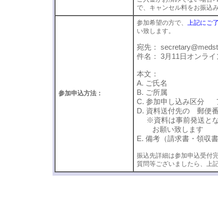
で、キャンセル料をお振込
参加希望の方で、
上記にご
い致します。
宛先： secretary@medsta
件名： 3月11日オンラ
本文：
A. ご氏名
B. ご所属
参加申込方法：
C. 参加申し込み区分
D. 資料送付先の 郵
※資料は事前発送とな
お願い致します
E. 備考（請求書・領
振込先詳細は参加申込受付
質問等ございましたら、上
丹後俊郎 丹後俊郎 丹後俊郎