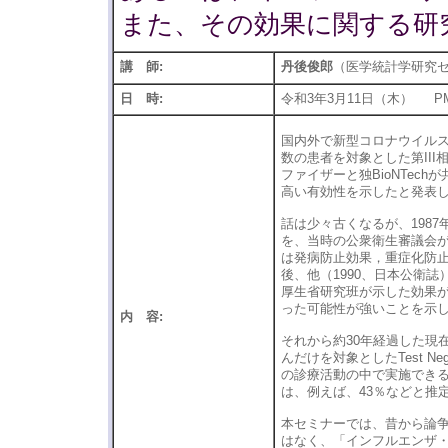
また、その効果に関する研
講 師:
丹後俊郎
（医学統計学研究
日 時:
令和3年3月11日（木） PM
国内外で新型コロナウイルス
数の患者を対象とした第II
ファイザーと独BioNTec
高い有効性を示したと発表し
話は少々古くなるが、198
を、当時の公衆衛生審議会
は発病防止効果，重症化防
後、他（1990、日本公衛
厚生省研究班が示した効果
った可能性が強いことを示
内 容:
それから約30年経過した現
んだけを対象としたTest N
の診療活動の中で実施でき
は、例えば、43％などと推
本セミナーでは、昔から論
はなく、「インフルエンザ