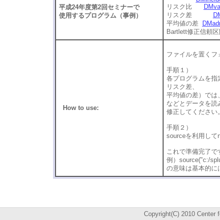
リスク比
DMvar
平成24年度第2回セミナーで
リスク差
DM
使用するプログラム（事例）
平均値の差
DMad
Bartlett修正信
ファイルを置くフォ
手順１）
各プログラムを指
リスク差、
平均値の差）では、scanを
などとデータを読み
How to use:
修正してください
手順２）
sourceを利用してno
これで準備完了です
例）source("c:
の意味は基本的に
Copyright(C) 2010 Center f