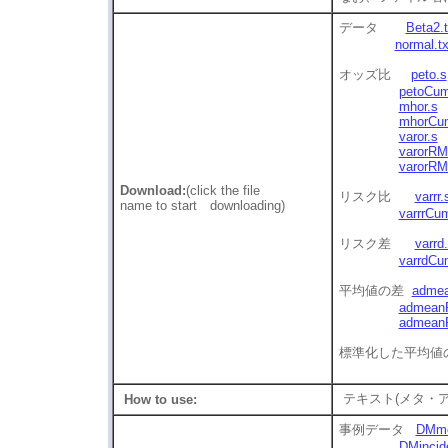
データ
Beta2.t
normal.tx
オッズ比
peto.s
petoCum
mhor.s
mhorCu
varor.s
varorRM
varorR
Download:
(click the file
リスク比
varrr.
name to start downloading)
varrrCu
リスク差
varrd
varrdCu
平均値の差
admea
admean
admean
標準化した平均
テキスト(メタ・
How to use:
事例データ
DMme
DMincid